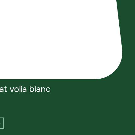
at volia blanc
eço