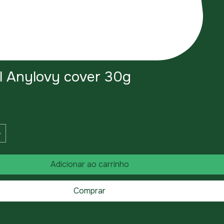
l Anylovy cover 30g
eço
Adicionar ao carrinho
Comprar