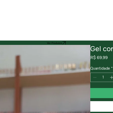
Ver Produtos
Gel co
Pr
R$ 69,99
Quantidade
*