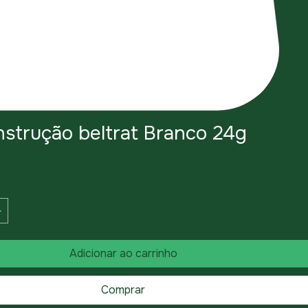
nstrução beltrat Branco 24g
eço
Adicionar ao carrinho
Comprar