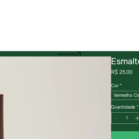
Ver Produtos
Esmalt
Pr
R$ 25,00
Cor
*
Vermelho Cl
Quantidade
*